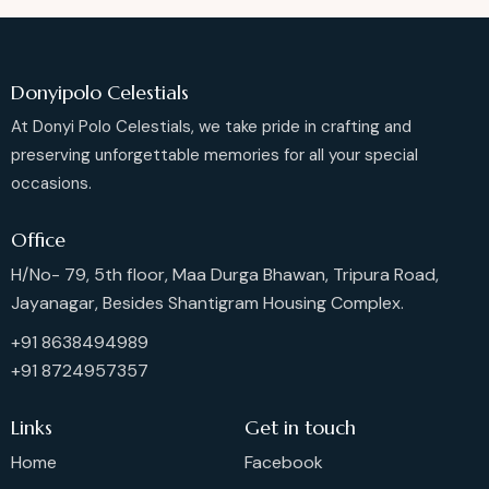
Donyipolo Celestials
At Donyi Polo Celestials, we take pride in crafting and
preserving unforgettable memories for all your special
occasions.
Office
H/No- 79, 5th floor, Maa Durga Bhawan, Tripura Road,
Jayanagar, Besides Shantigram Housing Complex.
+91 8638494989
+91 8724957357
Links
Get in touch
Home
Facebook