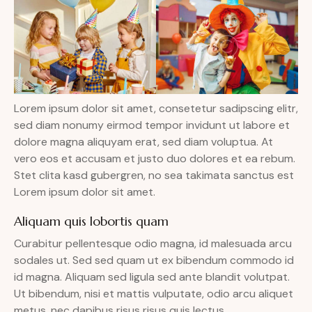
Lorem ipsum dolor sit amet, consetetur sadipscing elitr,
sed diam nonumy eirmod tempor invidunt ut labore et
dolore magna aliquyam erat, sed diam voluptua. At
vero eos et accusam et justo duo dolores et ea rebum.
Stet clita kasd gubergren, no sea takimata sanctus est
Lorem ipsum dolor sit amet.
Aliquam quis lobortis quam
Curabitur pellentesque odio magna, id malesuada arcu
sodales ut. Sed sed quam ut ex bibendum commodo id
id magna. Aliquam sed ligula sed ante blandit volutpat.
Ut bibendum, nisi et mattis vulputate, odio arcu aliquet
metus, nec dapibus risus risus quis lectus.