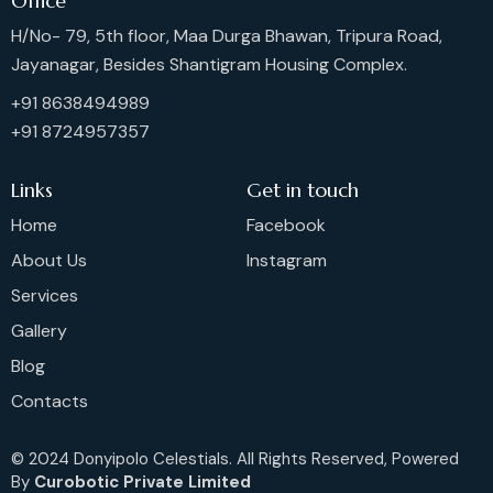
Office
H/No- 79, 5th floor, Maa Durga Bhawan, Tripura Road,
Jayanagar, Besides Shantigram Housing Complex.
+91 8638494989
+91 8724957357
Links
Get in touch
Home
Facebook
About Us
Instagram
Services
Gallery
Blog
Contacts
© 2024 Donyipolo Celestials. All Rights Reserved, Powered
By
Curobotic Private Limited