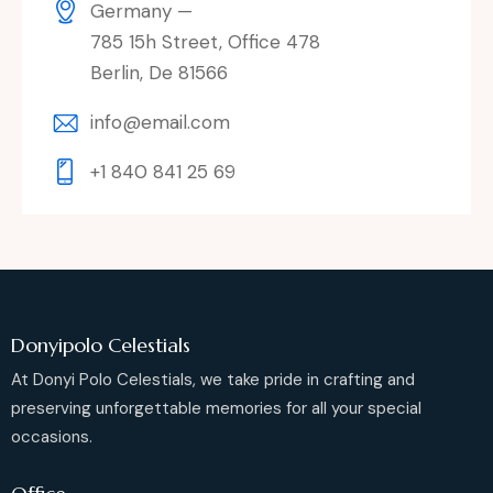
Germany —
785 15h Street, Office 478
Berlin, De 81566
info@email.com
+1 840 841 25 69
Donyipolo Celestials
At Donyi Polo Celestials, we take pride in crafting and
preserving unforgettable memories for all your special
occasions.