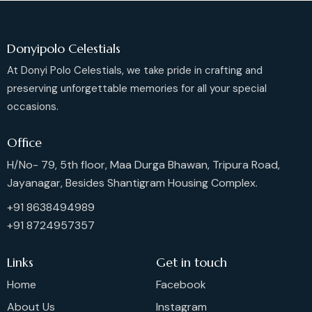
Donyipolo Celestials
At Donyi Polo Celestials, we take pride in crafting and
preserving unforgettable memories for all your special
occasions.
Office
H/No- 79, 5th floor, Maa Durga Bhawan, Tripura Road,
Jayanagar, Besides Shantigram Housing Complex.
+91 8638494989
+91 8724957357
Links
Get in touch
Home
Facebook
About Us
Instagram