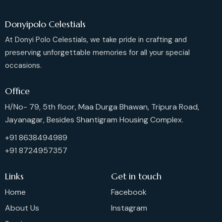
Donyipolo Celestials
At Donyi Polo Celestials, we take pride in crafting and
preserving unforgettable memories for all your special
occasions.
Office
H/No- 79, 5th floor, Maa Durga Bhawan, Tripura Road,
Jayanagar, Besides Shantigram Housing Complex.
+91 8638494989
+91 8724957357
Links
Get in touch
Home
Facebook
About Us
Instagram